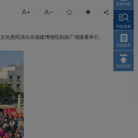
智能问答



|
|
|
|


智能搜索
红色文化惠民演出在福建博物院则徐广场隆重举行。
智能推荐
返回顶部