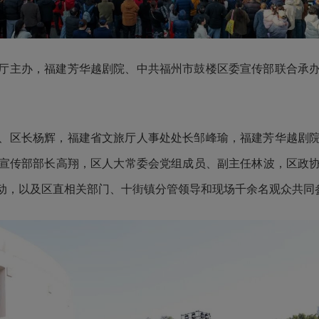
厅主办，福建芳华越剧院、中共福州市鼓楼区委宣传部联合承
、区长杨辉，福建省文旅厅人事处处长邹峰瑜，福建芳华越剧
宣传部部长高翔，区人大常委会党组成员、副主任林波，区政
动，以及区直相关部门、十街镇分管领导和现场千余名观众共同