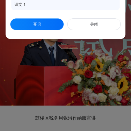
译文！
开启
关闭
鼓楼区税务局张浔作纳服宣讲