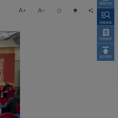
智能问答



|
|
|
|


智能搜索
智能推荐
返回顶部