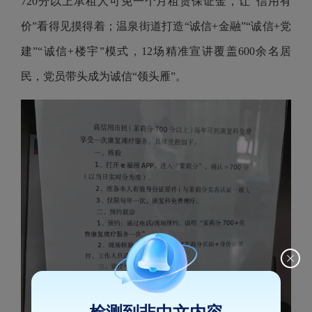
720分以上承租人可免一个月租赁保证金，让“信用有
价”看得见摸得着；温泉街道打造“诚信+金融”“诚信+党
建”“诚信+楼宇”模式，12场精准宣讲覆盖600余名居
民，党员带头成为诚信“领头雁”。