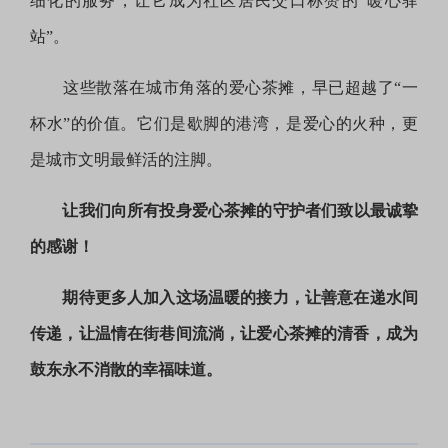
细化的服务，让它成为社区居民交口称赞的“暖心驿
站”。
这些散落在城市角落的爱心茶摊，早已超越了“一
杯水”的价值。它们是歇脚的港湾，是爱心的火种，更
是城市文明最鲜活的注脚。
让我们向所有投身
爱心茶摊的
守护者们
致以最诚挚
的感谢！
期待更多人加入这场温暖的接力，
让善意在递水间
传递，
让温情在街巷间流淌，
让爱心茶摊的清香，
成为
鼓东永不消散的幸福味道。