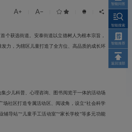
智能问答




|
|
|
|


智能搜索
区首个获选街道。安泰街道以立德树人为根本宗旨，
智能推荐
精准发力，为辖区儿童打造了全方位、高品质的成长环
返回顶部
为集少儿科普、心理咨询、图书阅览于一体的活动场
广场社区打造专属活动区、阅读角，设立“社会科学
辅导站”“儿童手工活动室”“家长学校”等多元功能