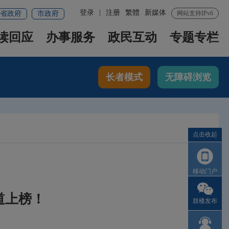
登录
|
注册
繁體
新媒体
省政府
市政府
网站支持IPv6
读回应
办事服务
政民互动
专题专栏
长者模式
无障碍浏览
点击收起
移动门户
道上榜！
鼓楼发布