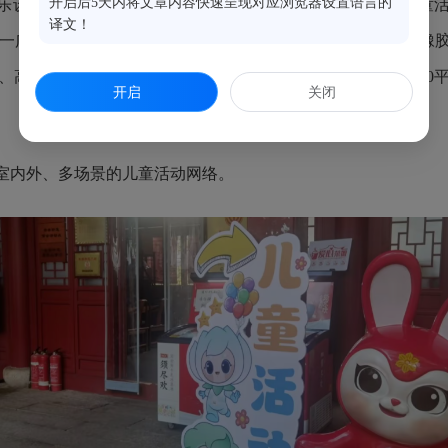
开启后5天内将文章内容快速呈现对应浏览器设置语言的
娱乐设施、危险提示标识系统和休憩遮阳设施，联动省妇女儿童
译文！
；五一广场社区对五一广场公共空间进行适儿化改造，采用柔软
、高士其故居等打造为特色儿童空间，其中高士其故居近1000
开启
关闭
室内外、多场景的儿童活动网络。