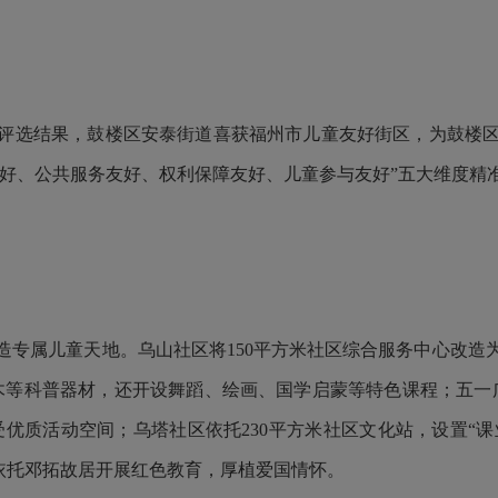
评选结果，鼓楼区安泰街道喜获福州市儿童友好街区，为鼓楼
友好、公共服务友好、权利保障友好、儿童参与友好”五大维度
造专属儿童天地。乌山社区将150平方米社区综合服务中心改造
木等科普器材，还开设舞蹈、绘画、国学启蒙等特色课程；五一
受优质活动空间；乌塔社区依托230平方米社区文化站，设置“课业
，依托邓拓故居开展红色教育，厚植爱国情怀。