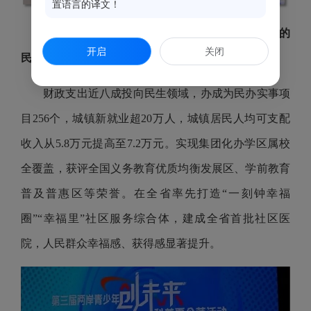
置语言的译文！
用心用情办实事，交出了“家在鼓楼、幸福里居”的
开启
关闭
民生答卷
财政支出近八成投向民生领域，办成为民办实事项
目256个，城镇新就业超20万人，城镇居民人均可支配
收入从5.8万元提高至7.2万元。实现集团化办学区属校
全覆盖，获评全国义务教育优质均衡发展区、学前教育
普及普惠区等荣誉。在全省率先打造“一刻钟幸福
圈”“幸福里”社区服务综合体，建成全省首批社区医
院，人民群众幸福感、获得感显著提升。