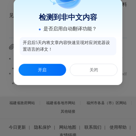
福州鼓楼美贝尔医疗美容门诊部医疗广告审查材料
见附件。
检测到非中文内容
是否启用自动翻译功能？
开启后5天内将文章内容快速呈现对应浏览器设
附件下载
置语言的译文！
医疗广告审查证明（福州鼓楼美贝尔医疗美容门诊部）.pdf
开启
关闭
医疗广告成品样件表（福州鼓楼美贝尔医疗美容门诊部）.pdf
福建省政府网站
福建省各地市网站
福州市各县（市）区网站
其他链接
今日更新
|
隐私保护
|
网站地图
|
联系我们
|
使用帮助
|
友情链接