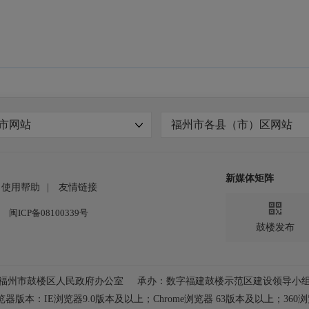
市网站
福州市各县（市）区网站
新媒体矩阵
使用帮助
|
友情链接

闽ICP备08100339号
鼓楼发布
福州市鼓楼区人民政府办公室
承办：数字福建鼓楼示范区建设领导小
器版本：IE浏览器9.0版本及以上；
Chrome浏览器 63版本及以上；360