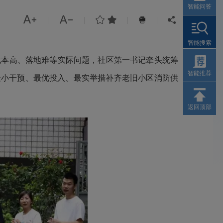
智能问答




|
|
|
|


智能搜索
本高、落地难等实际问题，社区第一书记牵头统筹
智能推荐
最小干预、最优投入、最实举措补齐老旧小区消防供
返回顶部