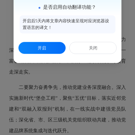
是否启用自动翻译功能？
会议强调
开启后5天内将文章内容快速呈现对应浏览器设
置语言的译文！
一要聚焦政治建设，持续筑牢对党绝对忠诚。
着力
开启
关闭
深化模范机关建设，强化理论武装，扎实开展“共挖一
富矿”活动，着力推动树立和践行正确政绩观学习教育
走深走实。
二要聚力奋勇争先，推动党建业务深度融合。
深入
实施新时代“堡垒工程”，聚焦“五优”目标，落实近邻党
建和“双融入双报到”机制，在一线实战中建强党员队
伍；深化省、市、区三级机关党组织联动共建，推动党
建品牌系统集成与迭代跃升。