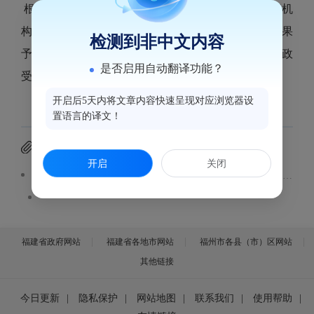
根据《医疗机构管理办法》第三十五条的规定，医疗机
构开业、迁移、更名、变更以及停业、歇业和校验结果
检测到非中文内容
予以公示。现将2025年12月17日至2025年12月23日行政
是否启用自动翻译功能？
受理事项汇总表予以公示。公示内容见附件。
开启后5天内将文章内容快速呈现对应浏览器设
置语言的译文！
附件下载
开启
关闭
鼓楼区医疗机构行政许可事项受理汇总表(2025.12.17-12.23）.pdf
福建省政府网站
福建省各地市网站
福州市各县（市）区网站
其他链接
今日更新
|
隐私保护
|
网站地图
|
联系我们
|
使用帮助
|