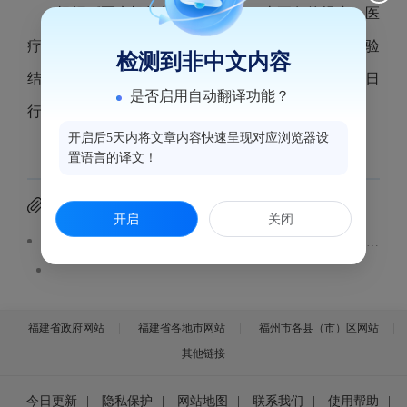
根据《医疗机构管理办法》第三十五条的规定，医
疗机构开业、迁移、更名、变更以及停业、歇业和校验
检测到非中文内容
结果予以公示。现将2025年12月10日至2025年12月16日
是否启用自动翻译功能？
行政受理事项汇总表予以公示。公示内容见附件。
开启后5天内将文章内容快速呈现对应浏览器设
置语言的译文！
附件下载
开启
关闭
鼓楼区医疗机构行政许可事项受理汇总表(2025.12.10-12.16）.pdf
福建省政府网站
福建省各地市网站
福州市各县（市）区网站
其他链接
今日更新
|
隐私保护
|
网站地图
|
联系我们
|
使用帮助
|