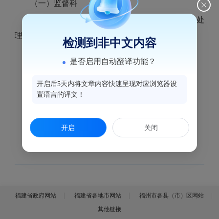
（一）监督科
1.对12345、12320等投诉平台投诉件进行核实处
理。
检测到非中文内容
2.开展随机监督抽检。
是否启用自动翻译功能？
3.开展医疗机构综合监督检查。
（二）监测科
开启后5天内将文章内容快速呈现对应浏览器设
置语言的译文！
1.开展食源性疾病病例审核。
2.开展公共场所卫生监测。
开启
关闭
3.开展食品污染物监测采样。
福建省政府网站
福建省各地市网站
福州市各县（市）区网站
其他链接