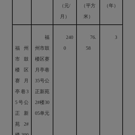
（元/
（平方
（年）
月）
米）
福
240
76.
3
福州
州市鼓
0
58
市鼓
楼区赛
楼区
月亭巷
赛月
35号公
亭巷3
正新苑
5号公
2#楼30
正新
05单元
苑2#
楼300