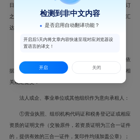
日内将竞价服务费汇达本中心指定账户、应于合同签订
检测到非中文内容
之日将第一期租金、水电费押金和履约保证金等款项汇
是否启用自动翻译功能？
达出租方指定账户。
开启后5天内将文章内容快速呈现对应浏览器设
（4）其他详见租赁合同。
置语言的译文！
9、意向承租人现场资格审核应提供的竞价材料依
开启
关闭
据《福州海峡纵横电子竞价平台资产招租办理规程》相
关规定提交：
法人或企、事业单位或其他组织作为意向承租人：
①营业执照、组织机构代码证和税务登记证或相应
资质的证明文件（交验原件，若资质证明为三合一证件
的，提供有效的三合一证件，复印件均须加盖公章）；