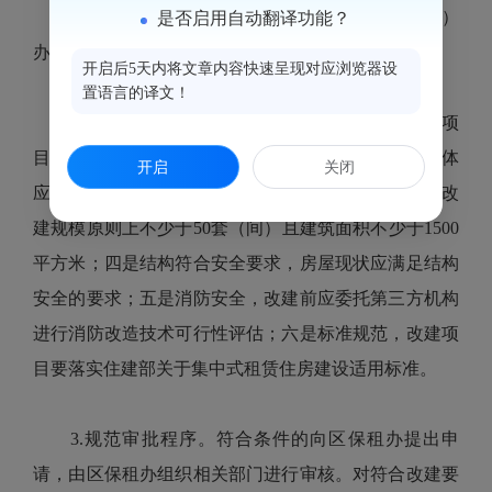
1.明确改建的房屋范围：合法建设的商业（商务）
是否启用自动翻译功能？
办公、旅馆、科研教育等非居住存量房屋。
开启后5天内将文章内容快速呈现对应浏览器设
置语言的译文！
2.提出了六个方面的要求：一是权属清晰，改建项
目应为依法登记取得不动产权证的合法建筑；二是主体
开启
关闭
应明确，改建主体应为房屋产权人；三是规模合理，改
建规模原则上不少于50套（间）且建筑面积不少于1500
平方米；四是结构符合安全要求，房屋现状应满足结构
安全的要求；五是消防安全，改建前应委托第三方机构
进行消防改造技术可行性评估；六是标准规范，改建项
目要落实住建部关于集中式租赁住房建设适用标准。
3.规范审批程序。符合条件的向区保租办提出申
请，由区保租办组织相关部门进行审核。对符合改建要