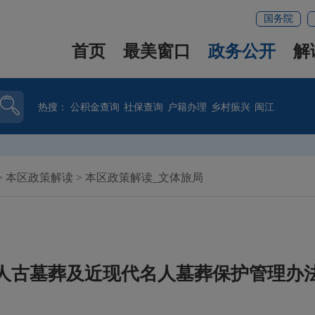
国务院
首页
最美窗口
政务公开
解
热搜：
公积金查询
社保查询
户籍办理
乡村振兴
闽江
>
本区政策解读
>
本区政策解读_文体旅局
人古墓葬及近现代名人墓葬保护管理办