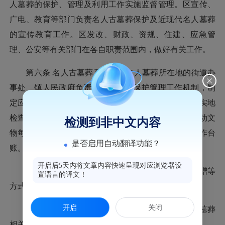
人墓葬的保护、管理及利用工作实施监督管理。区宣传、
广电、教育等部门负责名人古墓葬保护及近现代名人墓葬
的宣传教育工作。区发改、财政、资规、住建、应急管
理、公安等有关部门在各自职责范围内，做好有关工作。
第六条 名人古墓葬及近现代名人墓葬所在地的街道办
事处、镇人民政府负责落实常态化保护管理工作机制，制
定应急预案，省级及以上文物保护单位每月开展一次实地
检查工作，市级及以下文物保护单位和未定级不可移动文
检测到非中文内容
物每季度开展一次实地检查工作，并建立安全保护工作台
是否启用自动翻译功能？
账。
开启后5天内将文章内容快速呈现对应浏览器设
第七条 鼓励社会各界、国内外组织和个人通过捐赠等
置语言的译文！
方式资助保护名人古墓葬及近现代名人墓葬。
开启
关闭
鼓励单位和个人捐赠与名人古墓葬及近现代名人墓葬
相关的资料、实物。