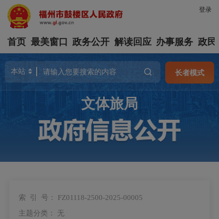
登录
首页
最美窗口
政务公开
解读回应
办事服务
政民
长者模式
文体旅局
索 引 号：
FZ01118-2500-2025-00005
主题分类：
无