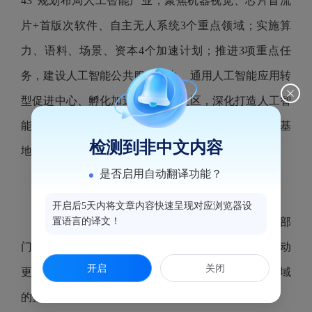
43”规划布局人工智能产业，聚焦机器视觉、芯片首流
片+首版次软件、自主无人系统3个重点领域；实施算
力、语料、场景、资本4个加速计划；推进3项重点任
务，建设人工智能公共服务平台、通用人工智能应用转
型促进中心、孵化加速创新生态社区，深化打造人工智
能产业加速中心、鼓楼智算中心及人工智能研发制造基
检测到非中文内容
地“两中心一基地”，推动人工智能产业集聚发展。
是否启用自动翻译功能？
智慧管理应民声暖人心
开启后5天内将文章内容快速呈现对应浏览器设
置语言的译文！
小到每个人的生活，大到工厂企业的运转、政府部
门的运作，都离不开人工智能。眼前的大屏正不断滚动
开启
关闭
更新鼓楼全区交通出行、城市管理、生态环保等各领域
的数据信息。