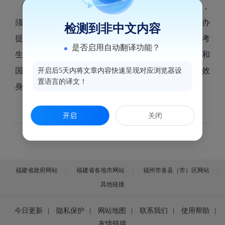
报名参加普通高考并申请提供合理便利的残疾考生，
须于2026年3月9日前（逾期不再受理），向鼓楼高招办
检测到非中文内容
提交正式书面申请，填写提交《2026年普通高考残疾考
是否启用自动翻译功能？
生合理便利申请表》，并提供本人有效《中华人民共和
国残疾人证》、有效居民身份证以及法定监护人的有效
开启后5天内将文章内容快速呈现对应浏览器设
置语言的译文！
身份证件的复印件等材料。
开启
关闭
福建省政府网站
福建省各地市网站
福州市各县（市）区网站
其他链接
今日更新
|
隐私保护
|
网站地图
|
联系我们
|
使用帮助
|
友情链接