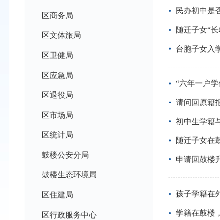
民办初中是
区商务局
随迁子女“
区文体旅局
台胞子女入
区卫健局
区应急局
“六年一户学
区退役局
请问回原籍
区市场局
初中生学籍
区统计局
随迁子女在
鼓楼公安分局
申请回鼓楼
鼓楼生态环境局
孩子学籍在
区住建局
学籍在鼓楼
区行政服务中心