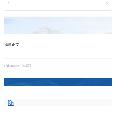
我是正文
{{tl.source || '本网'}}