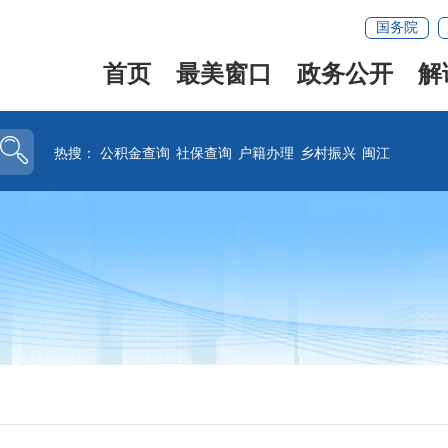
国务院
首页
最美窗口
政务公开
解
热搜：
公积金查询
社保查询
户籍办理
乡村振兴
闽江