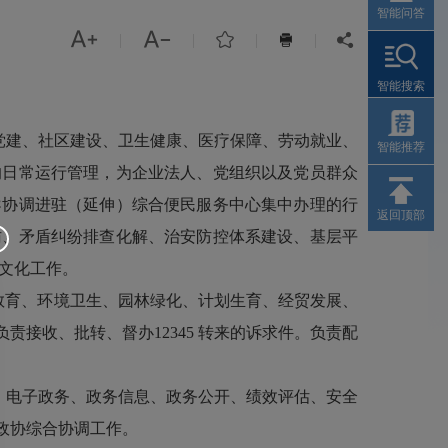
智能问答



|
|
|
|


智能搜索
党建、社区建设、卫生健康、医疗保障、劳动就业、
智能推荐
的日常运行管理，为企业法人、党组织以及党员群众
导协调进驻（延伸）综合便民服务中心集中办理的行
返回顶部
访、矛盾纠纷排查化解、治安防控体系建设、基层平
文化工作。
教育、环境卫生、园林绿化、计划生育、经贸发展、
接收、批转、督办12345 转来的诉求件。负责配
、电子政务、政务信息、政务公开、绩效评估、安全
政协综合协调工作。