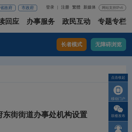
登录
|
注册
繁體
新媒体
省政府
市政府
网站支持IPv6
读回应
办事服务
政民互动
专题专栏
长者模式
无障碍浏览
点击收起
移动门户
府东街街道办事处机构设置
鼓楼发布