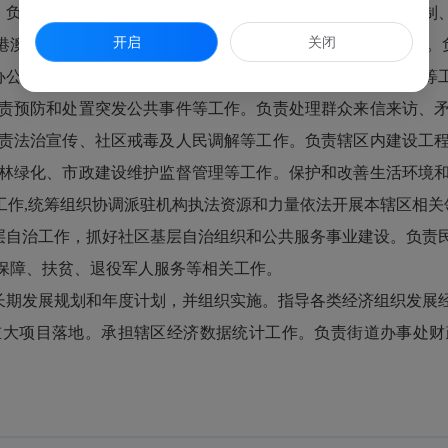
，负责基层党组织建设、党建带群团建设、人事人才、机构编制
开启
关闭
港澳事务等工作。负责纪检监察、党风廉政建设和反腐败工作。
办公室）。负责平安建设、社会治安综合治理、维护社会稳定等
责预防和处置突发公共事件等工作。负责处理群众来信来访、
责法治宣传、社区戒毒及人民调解等工作。负责辖区内建设工
林绿化、市政建设维护监督管理等工作。保护和改善生活环境
工作,统筹组织协调派驻机构执法资源和力量依法开展本辖区相
层自治工作，抓好社区基层自治组织和公共服务事业建设。负责
保障、扶贫、退役军人服务等相关工作。
长期发展规划和年度计划，并组织实施。指导各类经济组织发展
重大项目落地。承担辖区经济数据统计工作。负责街道办事处财