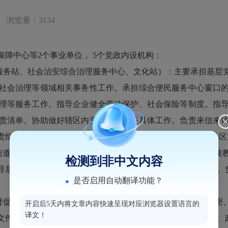
浏览量：3134
障中心等2个事业单位， 5个党政内设机构：
服务站、社会治安综合治理服务中心、文化站）：主要承担基层
社会治理等领域相关事务性工作。承担综合便民服务中心窗口
理等服务工作。指导企业健全劳动保护、社会保险等制度。指
责清单。协助做好辖区内安全生产相关具体工作。负责来信来
责组织开展群众性文娱体育活动,做好文物的宣传保护，抓好社区
街街道分中心）：主要承担卫生健康、自然资源、生态保护、科技
检测到非中文内容
居委会做好相关工作。负责街道审计、统计、年报具体工作。负责
是否启用自动翻译功能？
督促重大事项的落实。承担会议组织和文电、机要、档案、保密
开启后5天内将文章内容快速呈现对应浏览器设置语言的
译文！
文件并组织制定和监督实施机关内部各项规章制度。承担人大、