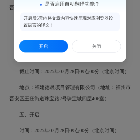
是否启用自动翻译功能？
晋安区王庄街道珠宝路2号珠宝城四层406室）
开启后5天内将文章内容快速呈现对应浏览器设
方式：详见其他补充事宜
置语言的译文！
售价：￥100.0元（人民币）
开启
关闭
四、响应文件提交
截止时间：2025年07月28日09点00分（北京时间）
地点：福建德晟项目管理有限公司（地址：福州市
晋安区王庄街道珠宝路2号珠宝城四层406室）
五、开启
时间：2025年07月28日09点00分（北京时间）