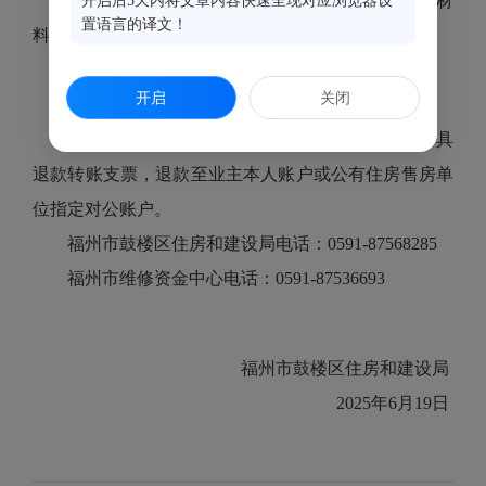
2.公有住房售房单位办理退款手续需提交以下材
开启后5天内将文章内容快速呈现对应浏览器设
置语言的译文！
料：
（1）维修资金退款申请报告；
开启
关闭
（2）产权注销单；
材料齐全的，市维修资金中心在五个工作日内开具
退款转账支票，退款至业主本人账户或公有住房售房单
位指定对公账户。
福州市鼓楼区住房和建设局电话：0591-87568285
福州市维修资金中心电话：0591-87536693
福州市鼓楼区住房和建设局
2025年6月19日