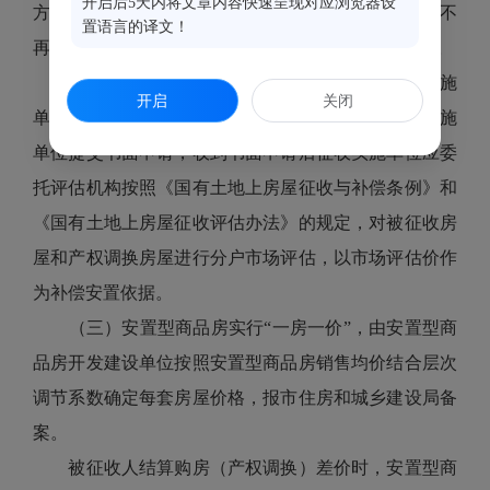
开启后5天内将文章内容快速呈现对应浏览器设
方式与征收实施单位协商一致签订房屋补偿协议，则不
置语言的译文！
再对被征收房屋和产权调换安置房进行分户市场评估。
若被征收人拒绝按整体区位价计价方式与征收实施
开启
关闭
单位协商签订房屋补偿协议，则被征收人应向征收实施
单位提交书面申请，收到书面申请后征收实施单位应委
托评估机构按照《国有土地上房屋征收与补偿条例》和
《国有土地上房屋征收评估办法》的规定，对被征收房
屋和产权调换房屋进行分户市场评估，以市场评估价作
为补偿安置依据。
（三）安置型商品房实行“一房一价”，由安置型商
品房开发建设单位按照安置型商品房销售均价结合层次
调节系数确定每套房屋价格，报市住房和城乡建设局备
案。
被征收人结算购房（产权调换）差价时，安置型商