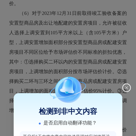
价。
（6）对于2023年12月31日前取得竣工验收备案的
安置型商品房及出让地配建的安置房项目，允许被征收
人选择上调安置到105平方米以上（含105平方米）户
型，上调安置增加面积部分按安置型商品房或配建安置
房项目不同区位给予市场评估价不同标准的折扣优惠，
其中：①选择购买二环以内的安置型商品房或配建安置
房项目，上调增加的面积部分按市场评估价计价。②选
择购买二环与三环之间的安置型商品房或配建安置房项
目，上调增加的面积部分按市场评估价95%计价。③选
择购买三环外的安置型商品房或配建安置房项目，上调
检测到非中文内容
增加的面积部分按市场评估价90%计价。
（二）分户补偿及评估办法
是否启用自动翻译功能？
在签约期限内，若被征收人同意按整体区位价计价