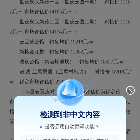
世茂泉头新苑一区（世茂云图一期），对接价:1218
2元/㎡,市场评估价14103元/㎡；
世茂泉头新苑二区（世茂云图二期），对接价:1218
2元/㎡,市场评估价14174元/㎡；
云巨盛公馆，销售均价:19218元/㎡；
新榕金江郡，销售均价:12382元/㎡；
璞宸公馆（祭酒岭地块），销售均价:18527元/㎡；
鼓城·兰尾景居（兰尾村地块），对接价:18618元/
㎡，暂定市场评估价:27269元/㎡；
（存量安置房对接价格及市场评估价为暂定价，待
市职能部门完成存量统建安置房、配建房对接价格评估
核定并正式公布后，被征收人需要按新的价格据实结
检测到非中文内容
算。）
是否启用自动翻译功能？
（2）以上房源的面积最终以市不动产登记和交易