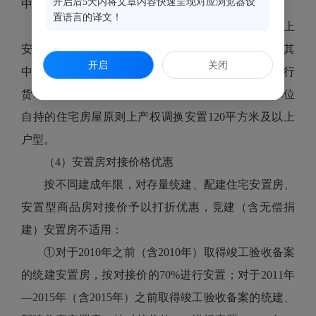
开启后5天内将文章内容快速呈现对应浏览器设
中心核定的产权登记面积为准。
置语言的译文！
（3）被征收人选择两套（处）或两套（处）以上
安置房的，只能享受一次上靠标准房型进行安置；若其
开启
关闭
中一套（处）安置房的面积小于30平方米的，只能实行
货币补偿或降低另一套（处）安置房的安置面积。单位
自持的住宅房屋原则上产权调换安置120平方米及以上
户型。
（4）安置房对接价格优惠
按不同建成年限，对存量统建、配建住宅安置房、
安置型商品房对接价予以打折优惠，竞建（含无偿捐
建）安置房不适用：
①对于2010年之前（含2010年）取得竣工验收备案
的统建安置房，按对接价的70%进行安置；对于2011年
—2015年（含2015年）之前取得竣工验收备案的统建、