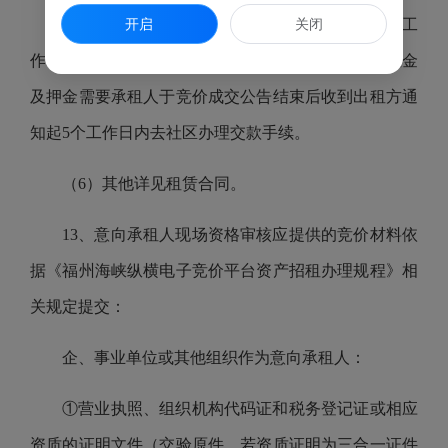
开启
关闭
（5）承租人应于竞价成交公告结束之日起五个工
作日内将竞价服务费汇达本中心指定账户、第一期租金
及押金需要承租人于竞价成交公告结束后收到出租方通
知起5个工作日内去社区办理交款手续。
（6）其他详见租赁合同。
13、意向承租人现场资格审核应提供的竞价材料依
据《福州海峡纵横电子竞价平台资产招租办理规程》相
关规定提交：
企、事业单位或其他组织作为意向承租人：
①营业执照、组织机构代码证和税务登记证或相应
资质的证明文件（交验原件，若资质证明为三合一证件