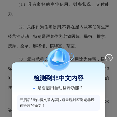
（1）具有良好的商业信用、财务状况、支付能
力。
（2）只能作为住宅使用,不得在屋内从事任何生产
经营性活动，特别是严禁作为宠物医院、民宿、推拿、
按摩、桑拿、麻将馆、棋牌室、茶室。
（3）意向承租人报名时须明确用途为住宅，招投
标实际租赁用途与报名时一致（填写《文庭雅居2#楼13
检测到非中文内容
01单元竞租申请表》中所填“拟经营行业”即为中选后的
住宅用途）。
是否启用自动翻译功能？
开启后5天内将文章内容快速呈现对应浏览器设
（4）具有完全民事行为能力的自然人报名不接受
置语言的译文！
委托。