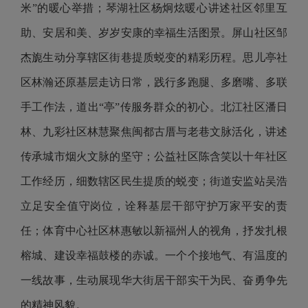
米”的暖心举措；琴湖社区杨炯炫暖心讲述社区邻里互
助、安居和美、岁岁安康的幸福生活图景。屏山社区邹
杰旎生动分享辖区街巷提质蜕变的精彩历程。思儿亭社
区林瀚还原基层走访日常，践行多跑腿、多磨嘴、多联
手工作法，道出“亭”传服务群众的初心。北江社区潘日
林、九彩社区林慧聚焦闽都古厝与老巷文脉活化，讲述
传承城市烟火文脉的坚守；公益社区陈含笑以十年社区
工作经历，细数辖区民生提质的蜕变；街道安监站吴浩
立足安全值守岗位，诠释基层干部守护万家平安的责
任；体育中心社区林惠敏以新福州人的视角，抒发扎根
榕城、建设幸福鼓楼的赤诚。一个个接地气、有温度的
一线故事，生动展现华大街居干部实干为民、奋勇争先
的精神风貌。