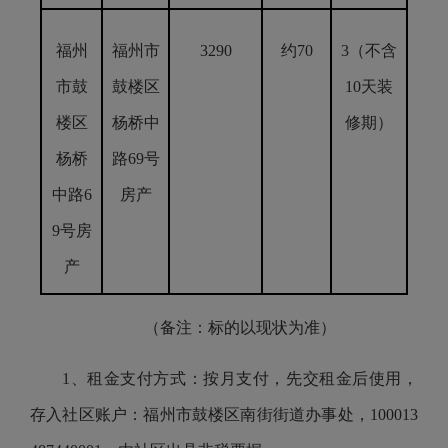
福州
福州市
3290
约70
3（不含
市鼓
鼓楼区
10天装
楼区
杨桥中
修期）
杨桥
路69号
中路6
房产
9号房
产
（备注：标的以现状为准）
1、租金支付方式：按月支付，先交租金后使用，
存入社区账户：福州市鼓楼区南街街道办事处，100013