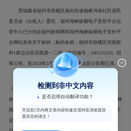
受福建省福州市鼓楼区南街街道杨桥河南社区居民
委员会（出租人）委托，福州海峡纵横电子竞价平台运
营中心已分别在福州新闻网和福州海峡纵横电子竞价平
台网站发布关于标的（标的名称：福州市鼓楼区河南新
村
1座边沿街店面第一二间，项目编号：240123220）招
租公告。至2024年2月20日，该挂牌信息公告期已满。
2024年2月21日，福州海峡纵横电子竞价平台按照
检测到非中文内容
《国有资产公开招租办理规程（试行）》组织电子竞
是否启用自动翻译功能？
价。最终该标的以租金2010（元/月）成交，承租人为林
燕平，竞价活动已经结束，该项目相关的交割手续将于
开启后5天内将文章内容快速呈现对应浏览器设
置语言的译文！
近期办理。现将本次竞价结果进行公告，公告5个工作
日（公告期：2024年2月21日-2024年2月27日），对本