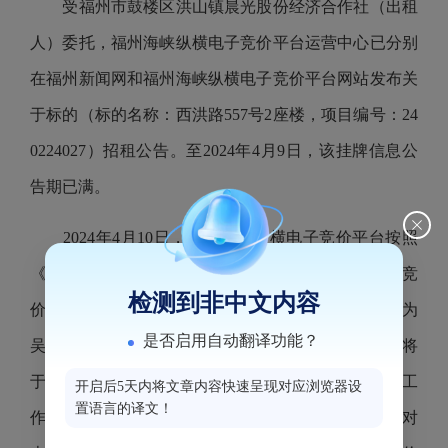
受福州市鼓楼区洪山镇晨光股份经济合作社（出租
人）委托，福州海峡纵横电子竞价平台运营中心已分别
在福州新闻网和福州海峡纵横电子竞价平台网站发布关
于标的（标的名称：西洪路557号2座楼，项目编号：24
0224027）招租公告。至2024年4月9日，该挂牌信息公
告期已满。
2024年4月10日，福州海峡纵横电子竞价平台按照
《国有资产公开招租办理规程（试行）》组织电子竞
检测到非中文内容
价。最终该标的以租金31900（元/月）成交，承租人为
是否启用自动翻译功能？
吴群英，竞价活动已经结束，该项目相关的交割手续将
于近期办理。现将本次竞价结果进行公告，公告5个工
开启后5天内将文章内容快速呈现对应浏览器设
置语言的译文！
作日（公告期：2024年4月10日-2024年4月16日），对