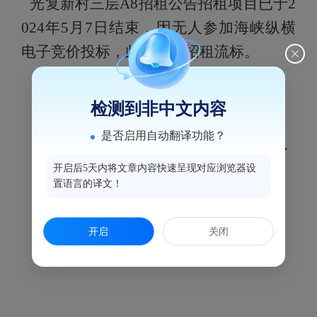
光复新村三层
A8
招租公告
招租项目
已于
2
024
年
5
月
7
日结束，因无人参加海峡纵横
电子竞价投标，此次项目招租流标。
检测到非中文内容
是否启用自动翻译功能？
鼓楼区国有资产发展中心
开启后5天内将文章内容快速呈现对应浏览器设
置语言的译文！
2024
年
5
月
8
日
开启
关闭