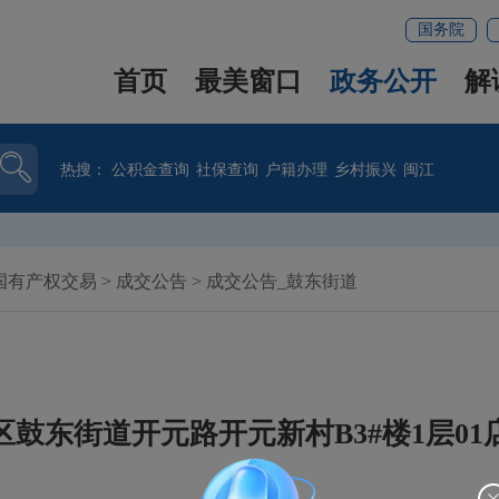
国务院
首页
最美窗口
政务公开
解
热搜：
公积金查询
社保查询
户籍办理
乡村振兴
闽江
国有产权交易
>
成交公告
>
成交公告_鼓东街道
鼓东街道开元路开元新村B3#楼1层0