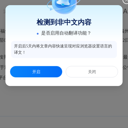
浏览量：321
检测到非中文内容
福州海峡纵横电子竞价平台运营中心已分别在福州新闻网和福
是否启用自动翻译功能？
1层01店面，项目编号：240628905）招租公告。至2024年10
开启后5天内将文章内容快速呈现对应浏览器设置语言的
译文！
平台按照《国有资产公开招租办理规程（试行）》组织电子竞价。最
期办理。现将本次竞价结果进行公告，公告5个工作日（公告期：202
开启
关闭
平台运营中心署名反映。