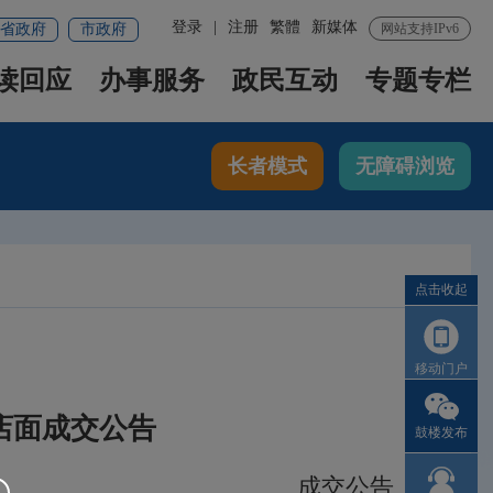
登录
|
注册
繁體
新媒体
省政府
市政府
网站支持IPv6
读回应
办事服务
政民互动
专题专栏
长者模式
无障碍浏览
点击收起
移动门户
1店面成交公告
鼓楼发布
成交公告