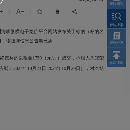
智能问答



|
|
|
|


智能搜索
州海峡纵横电子竞价平台网站发布关于标的（标的名
月22日，该挂牌信息公告期已满。
智能推荐
终该标的以租金1750（元/月）成交，承租人为郑荣
返回顶部
4年10月23日-2024年10月29日），对本结