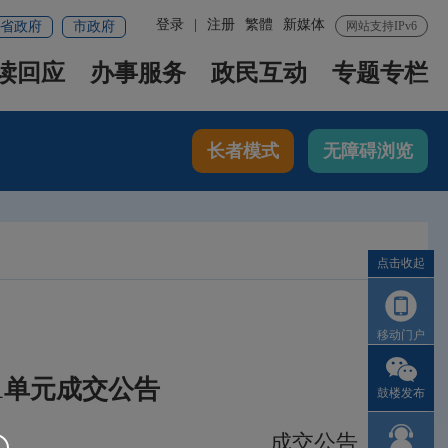
登录
|
注册
繁體
新媒体
省政府
市政府
网站支持IPv6
读回应
办事服务
政民互动
专题专栏
长者模式
无障碍浏览
点击收起
移动门户
1单元成交公告
鼓楼发布
成交公告