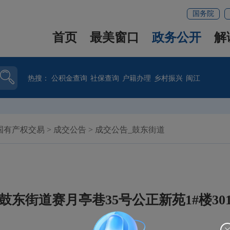
国务院
首页
最美窗口
政务公开
解
热搜：
公积金查询
社保查询
户籍办理
乡村振兴
闽江
国有产权交易
>
成交公告
>
成交公告_鼓东街道
鼓东街道赛月亭巷35号公正新苑1#楼30