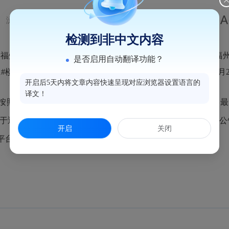
浏览量：185
检测到非中文内容
福州海峡纵横电子竞价平台运营中心已分别在福州新闻网和福
是否启用自动翻译功能？
1#楼301单元，项目编号：240628863）招租公告。至2024年
开启后5天内将文章内容快速呈现对应浏览器设置语言的
译文！
平台按照《国有资产公开招租办理规程（试行）》组织电子竞价。最
期办理。现将本次竞价结果进行公告，公告5个工作日（公告期：202
开启
关闭
平台运营中心署名反映。