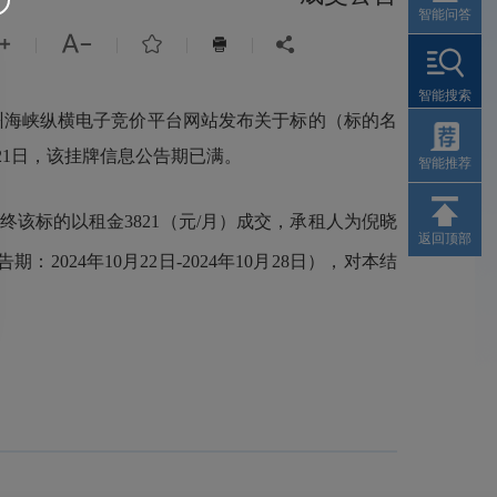
智能问答



|
|
|
|


智能搜索
州海峡纵横电子竞价平台网站发布关于标的（标的名
10月21日，该挂牌信息公告期已满。
智能推荐
终该标的以租金3821（元/月）成交，承租人为倪晓
返回顶部
4年10月22日-2024年10月28日），对本结