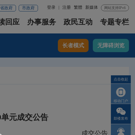
登录
|
注册
繁體
新媒体
省政府
市政府
网站支持IPv6
读回应
办事服务
政民互动
专题专栏
长者模式
无障碍浏览
点击收起
移动门户
9单元成交公告
鼓楼发布
成交公告