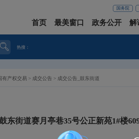
国务院
首页
最美窗口
政务公开
解
热搜：
国有产权交易
>
成交公告
>
成交公告_鼓东街道
鼓东街道赛月亭巷35号公正新苑1#楼60