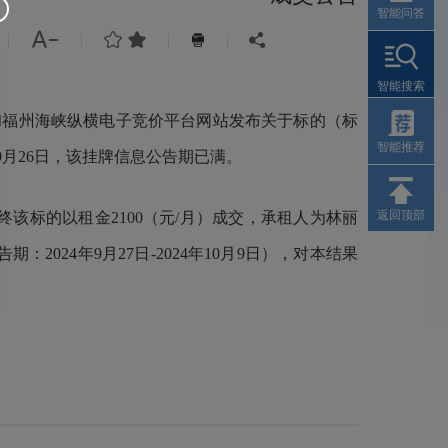
智能问答



|
|
|
|


智能搜索
福州海峡纵横电子竞价平台网站发布关于标的（标
智能推荐
年9月26日，该挂牌信息公告期已满。
返回顶部
该标的以租金2100（元/月）成交，承租人为林丽
24年9月27日-2024年10月9日），对本结果