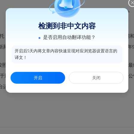

检测到非中文内容
，福州海峡纵横电子竞价平台运营中心已分别在福州新闻网和
是否启用自动翻译功能？
#楼609单元，项目编号：240628433）招租公告。至2024
开启后5天内将文章内容快速呈现对应浏览器设置语言的
译文！
按照《国有资产公开招租办理规程（试行）》组织电子竞价。最终
期办理。现将本次竞价结果进行公告，公告5个工作日（公告期：20
开启
关闭
台运营中心署名反映。