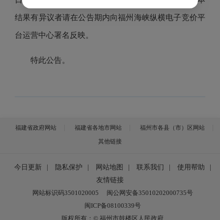
结果有异议者请在公告期内向福州海峡纵横电子竞价平
台运营中心署名反映。
特此公告。
福建省政府网站
福建省各地市网站
福州市各县（市）区网站
其他链接
今日更新
|
隐私保护
|
网站地图
|
联系我们
|
使用帮助
|
友情链接
网站标识码3501020005
闽公网安备35010202000735号
闽ICP备08100339号
版权所有：© 福州市鼓楼区人民政府