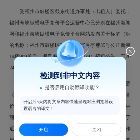
受福州市鼓楼区鼓东街道办事处（出租人）委托，
福州海峡纵横电子竞价平台运营中心已分别在福州新闻
网和福州海峡纵横电子竞价平台网站发布关于标的（标
的名称：福州市鼓楼区鼓东街道赛月亭巷35号公正新苑
1#楼909单元，项目编号：240628439）招租公告。至20
24年9月26日，该挂牌信息公告期已满。
检测到非中文内容
2024年9月27日，福州海峡纵横电子竞价平台按照
是否启用自动翻译功能？
《国有资产公开招租办理规程（试行）》组织电子竞
开启后5天内将文章内容快速呈现对应浏览器设
价。最终该标的以租金2120（元/月）成交，承租人为林
置语言的译文！
丽钰，竞价活动已经结束，该项目相关的交割手续将于
近期办理。现将本次竞价结果进行公告，公告5个工作
开启
关闭
日（公告期：2024年9月27日-2024年10月9日），对本