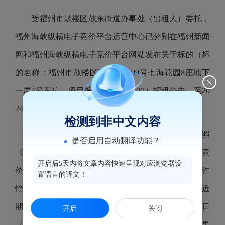
受福州市鼓楼区鼓东街道办事处（出租人）委托，
福州海峡纵横电子竞价平台运营中心已分别在福州新闻
网和福州海峡纵横电子竞价平台网站发布关于标的（标
的名称：福州市鼓楼区观风亭街
99号七海花园8座地下
一层4号车位，项目编号：240627627）招租公告。至20
24年8月6日，该挂牌信息公告期已满。
检测到非中文内容
2024年8月7日，福州海峡纵横电子竞价平台按照
是否启用自动翻译功能？
《国有资产公开招租办理规程（试行）》组织电子竞
开启后5天内将文章内容快速呈现对应浏览器设
价。最终该标的以租金650（元/月）成交，承租人为许
置语言的译文！
怡，竞价活动已经结束，该项目相关的交割手续将于近
期办理。现将本次竞价结果进行公告，公告5个工作日
开启
关闭
（公告期：2024年8月7日-2024年8月13日），对本结果