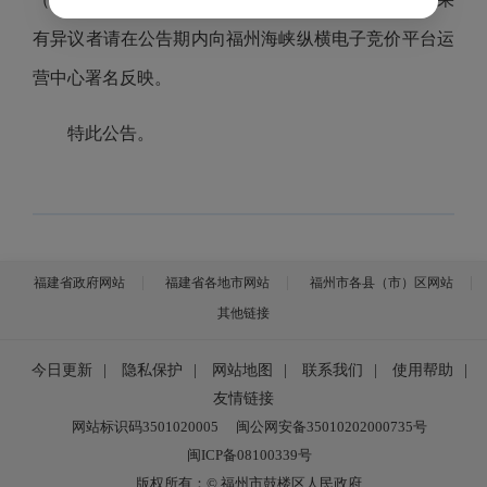
有异议者请在公告期内向福州海峡纵横电子竞价平台运
营中心署名反映。
特此公告。
福建省政府网站
福建省各地市网站
福州市各县（市）区网站
其他链接
今日更新
|
隐私保护
|
网站地图
|
联系我们
|
使用帮助
|
友情链接
网站标识码3501020005
闽公网安备35010202000735号
闽ICP备08100339号
版权所有：© 福州市鼓楼区人民政府