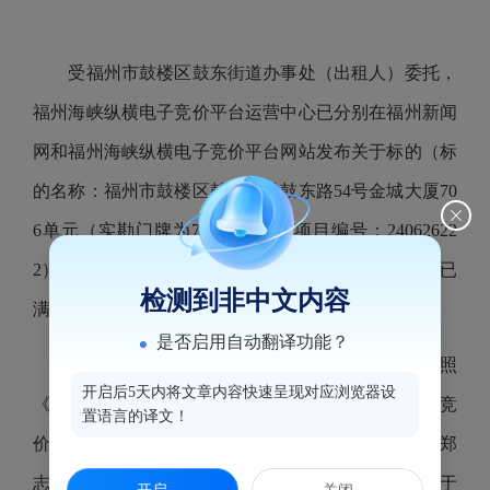
受福州市鼓楼区鼓东街道办事处（出租人）委托，
福州海峡纵横电子竞价平台运营中心已分别在福州新闻
网和福州海峡纵横电子竞价平台网站发布关于标的（标
的名称：福州市鼓楼区鼓东街道鼓东路
54号金城大厦70
6单元（实勘门牌为710单元），项目编号：24062622
2）招租公告。至2024年5月30日，该挂牌信息公告期已
检测到非中文内容
满。
是否启用自动翻译功能？
2024年5月31日，福州海峡纵横电子竞价平台按照
开启后5天内将文章内容快速呈现对应浏览器设
《国有资产公开招租办理规程（试行）》组织电子竞
置语言的译文！
价。最终该标的以租金1670（元/月）成交，承租人为郑
志武，竞价活动已经结束，该项目相关的交割手续将于
开启
关闭