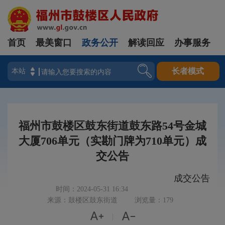
首页
最美窗口
政务公开
解读回应
办事服务
登录
长者模式
福州市鼓楼区鼓东街道鼓东路54号金城
大厦706单元（实勘门牌为710单元）成
交公告
成交公告
时间：2024-05-31 16:34
来源：鼓楼区鼓东街道
浏览量：179


|