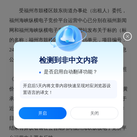
受福州市鼓楼区鼓东街道办事处（出租人）委托，
福州海峡纵横电子竞价平台运营中心已分别在福州新闻
网和福州海峡纵横电子竞价平台网站发布关于标的（标
的名称：福州市鼓楼区鼓东
1号1#416单元，项目编号：
240625863）招租公告。至2024年5月11日，该挂牌信息
检测到非中文内容
公告期已满。
2024年5月13日，福州海峡纵横电子竞价平台按照
是否启用自动翻译功能？
《国有资产公开招租办理规程（试行）》组织电子竞
开启后5天内将文章内容快速呈现对应浏览器设
价。最终该标的以租金2733（元/月）成交，承租人为黄
置语言的译文！
承华，竞价活动已经结束，该项目相关的交割手续将于
近期办理。现将本次竞价结果进行公告，公告5个工作
开启
关闭
日（公告期：2024年5月13日-2024年5月17日），对本
结果有异议者请在公告期内向福州海峡纵横电子竞价平