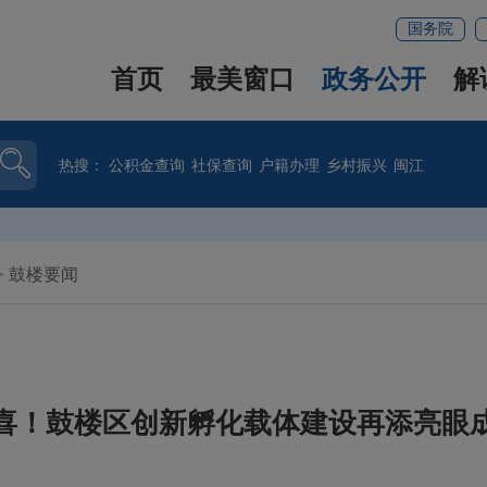
国务院
首页
最美窗口
政务公开
解
热搜：
公积金查询
社保查询
户籍办理
乡村振兴
闽江
>
鼓楼要闻
喜！鼓楼区创新孵化载体建设再添亮眼