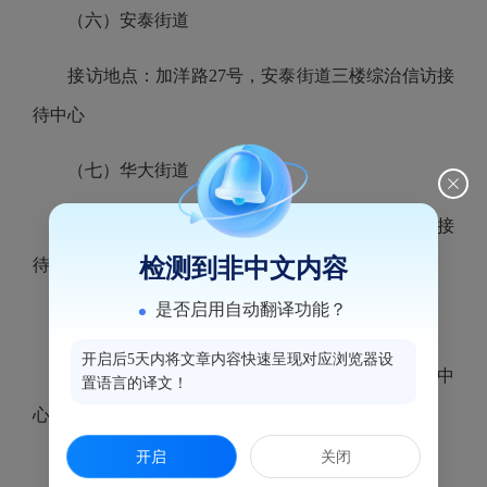
（六）安泰街道
接访地点：加洋路
27号，安泰街道三楼综治信访接
待中心
（七）华大街道
接访地点：华林路
19号，华大街道旧楼三楼信访接
检测到非中文内容
待室
是否启用自动翻译功能？
（八）水部街道
开启后5天内将文章内容快速呈现对应浏览器设
接访地点：五一中路龙庭路
39号，水部街道综治中
置语言的译文！
心会议室
开启
关闭
（九）五凤街道