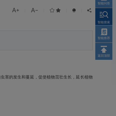
智能问答




|
|
|
|


智能搜索
智能推荐
返回顶部
病虫害的发生和蔓延，促使植物茁壮生长，延长植物