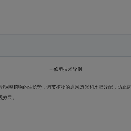
---
修剪技术导则
能调整植物的生长势，调节植物的通风透光和水肥分配，防止
观效果。