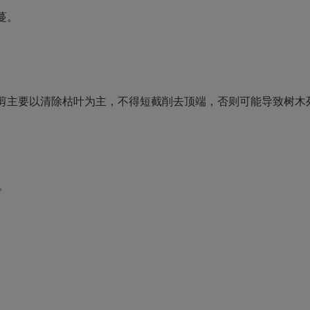
蔓。
剪主要以清除枯叶为主，不得短截削去顶端，否则可能导致树木
。