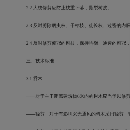
2.2
大枝修剪应防止枝重下落，撕裂树皮。
2.3
及时剪除病虫枝、干枯枝、徒长枝、过密的内
2.4
及时修剪偏冠的树枝，保持均衡、通透的树冠
三、技术标准
3.1
乔木
——
对于主干距离建筑物
6
米内的树木应当予以修
——
轻剪，对于有影响采光通风的树木采用轻剪，