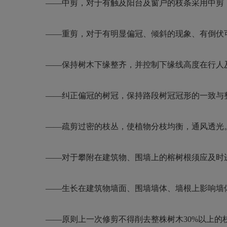
——
中剪，对于有触及阳台及窗户的枝条采用中剪
——
重剪，对于有明显偏冠、倾斜的现象、有倒伏
——
保持树木下缘整齐，并控制下缘线高度在行人
——
纠正偏冠的树冠，保持路段树冠冠形的一致与
——
疏剪过密的枝丛，使植物分枝均衡，通风透光
——
对于攀附在建筑物、围墙上的榕树根须应及时
——
生长在建筑物墙面、围墙墙体、墙根上影响墙
——
原则上一次修剪不得削去整株树木
30%
以上的