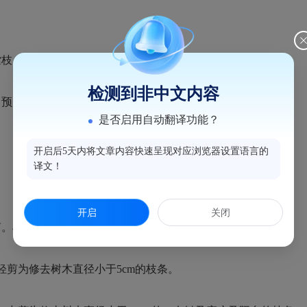
膛枝。
检测到非中文内容
，预防和减少台风损失。
是否启用自动翻译功能？
开启后5天内将文章内容快速呈现对应浏览器设置语言的
译文！
开启
关闭
剪。树木枝叶末端距离住宅的窗户、阳台保持
1
米以上的距离。
轻剪为修去树木直径小于
5cm
的枝条。