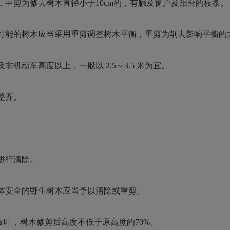
，中剪为修去树木直径小于
10cm
的，有触及窗户及阳台的枝条。
可能的树木应当采用重剪调整树木平衡，重剪为削去影响平衡的
及非机动车高度以上，一般以
2.5
～
3.5
米为宜。
整齐。
。
进行清除。
体安全的野生树木应当予以清除或重剪。
枝叶，树木修剪后高度不低于原高度的
70%
。