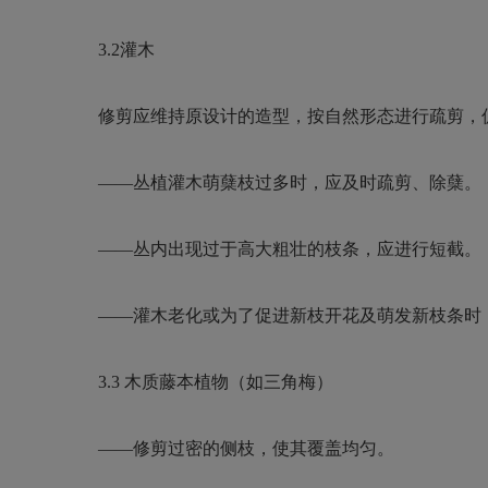
3.2
灌木
修剪应维持原设计的造型，按自然形态进行疏剪，
——
丛植灌木萌蘖枝过多时，应及时疏剪、除蘖。
——
丛内出现过于高大粗壮的枝条，应进行短截。
——
灌木老化或为了促进新枝开花及萌发新枝条时
3.3
木质藤本植物（如三角梅）
——
修剪过密的侧枝，使其覆盖均匀。