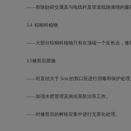
——
剪除妨碍交通及与电线杆及管道线路缠绕的藤
3.4
棕榈科植物
——
大部分棕榈科植物只有在顶端一个生长点，修
3.5
修剪后措施
——
对直径大于
5cm
的剪口应进行消毒和保护处理
——
加强水肥管理及病虫害防治等工作。
——
对修剪后的树枝应集中进行无害化处理。