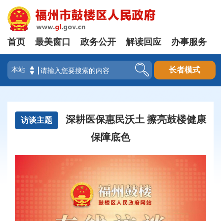
首页
最美窗口
政务公开
解读回应
办事服务
登录
长者模式
深耕医保惠民沃土 擦亮鼓楼健康
访谈主题
保障底色