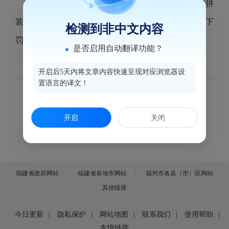
处 200 元罚款并责令恢复原状；以营利为目的拼
装、改装或销售此类车辆，处 2000 元以上 1 万元以下
检测到非中文内容
罚款并没收违法所得。
是否启用自动翻译功能？
开启后5天内将文章内容快速呈现对应浏览器设
置语言的译文！
开启
关闭
福建省政府网站
福建省各地市网站
福州市各县（市）区网站
其他链接
今日更新
|
隐私保护
|
网站地图
|
联系我们
|
使用帮助
|
友情链接