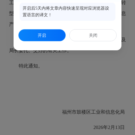
工业投资、民企对接、产业人才、软件信息、数字化转
开启后5天内将文章内容快速呈现对应浏览器设
型、行政审批等工作。分管办公室、经济发展科（信息
置语言的译文！
产业科、行政审批科）。
开启
关闭
除以上分工外，局领导班子还承担区委、区政府及
局长委托、交办的有关工作。
特此通知。
福州市鼓楼区工业和信息化局
2026年2月13日