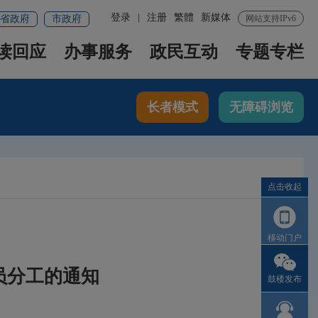
登录
|
注册
繁體
新媒体
省政府
市政府
网站支持IPv6
读回应
办事服务
政民互动
专题专栏
长者模式
无障碍浏览
点击收起
移动门户
员分工的通知
鼓楼发布