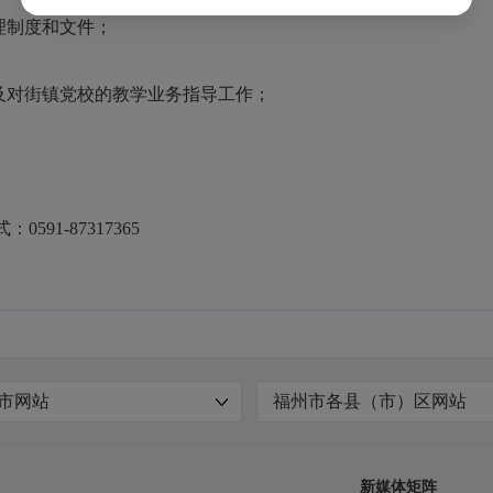
理制度和文件；
及对街镇党校的教学业务指导工作；
1-87317365
市网站
福州市各县（市）区网站
新媒体矩阵