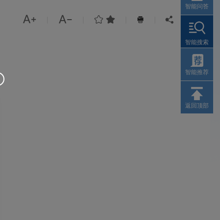
智能问答




|
|
|
|


智能搜索
智能推荐
返回顶部