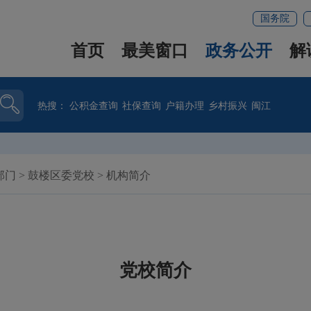
国务院
首页
最美窗口
政务公开
解
热搜：
公积金查询
社保查询
户籍办理
乡村振兴
闽江
部门
>
鼓楼区委党校
>
机构简介
党校简介