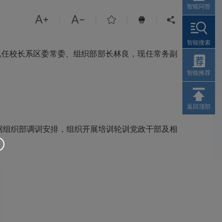
智能问答



|
|
|
|


智能搜索
。现任校长系区委常委、组织部部长林良，现任常务副
智能推荐
返回顶部
据组织部调训安排，组织开展培训轮训党政干部及相