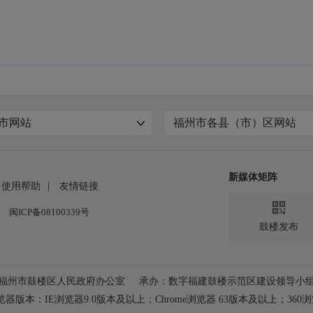
市网站
福州市各县（市）区网站
新媒体矩阵
使用帮助
|
友情链接

闽ICP备08100339号
鼓楼发布
福州市鼓楼区人民政府办公室
承办：数字福建鼓楼示范区建设领导小
器版本：IE浏览器9.0版本及以上；
Chrome浏览器 63版本及以上；360