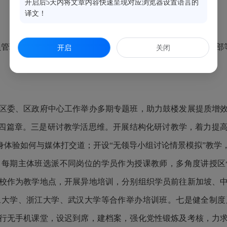
开启后5天内将文章内容快速呈现对应浏览器设置语言的
译文！
管理事业编制，4人为全民事业编制。设办公室、教务处、班部
开启
关闭
委、区政府中心工作举办多期专题班，助力鼓楼发展提质增效
学四篇章。三是研讨教学活思维。开展结构化研讨教学，着力提
身体验如何与媒体打交道；开设“无领导小组讨论情景模拟”教
，每期主体班选派不同岗位的学员作为授课教师，多角度讲授区
校作为教学地点，开展异地培训，分别组织学员前往新加坡、
旦大学、浙江大学、武汉大学等合作举办培训班。七是健全制度
行无手机课堂，设迟到席，建档案，强化党性锻炼及考核，力