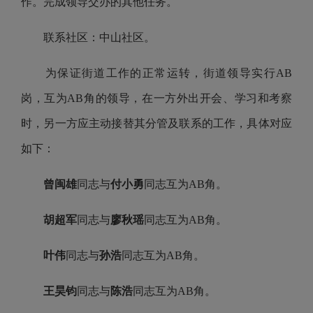
作。完成领导交办的其他任务。
联系社区：中山社区。
为保证街道工作的正常运转，街道领导实行AB
岗，互为AB角的领导，在一方外出开会、学习和考察
时，另一方应主动接替其分管及联系的工作，具体对应
如下：
曾闽雄
同志与
付小勇
同志互为AB角。
胡超军
同志与
廖秋瑶
同志互为AB角。
叶伟
同志与
孙浩
同志互为AB角。
王昊钧
同志与
陈浩
同志互为AB角。