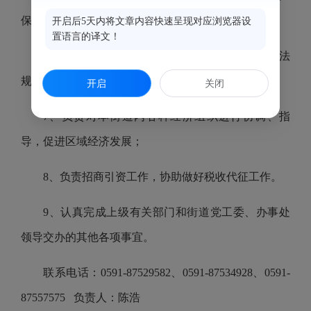
保值增值。
开启后5天内将文章内容快速呈现对应浏览器设
置语言的译文！
6、贯彻执行国家、地方有关涉外工作的政策法
规，做好招商引资工作。
开启
关闭
7、负责对本街道内各种经济组织进行协调、指
导，促进区域经济发展；
8、负责招商引资工作，协助做好税收代征工作。
9、认真完成上级有关部门和街道党工委、办事处
领导交办的其他各项事宜。
联系电话：0591-87529582、
0591-
87534928、
0591-
87557575 负责人：陈浩